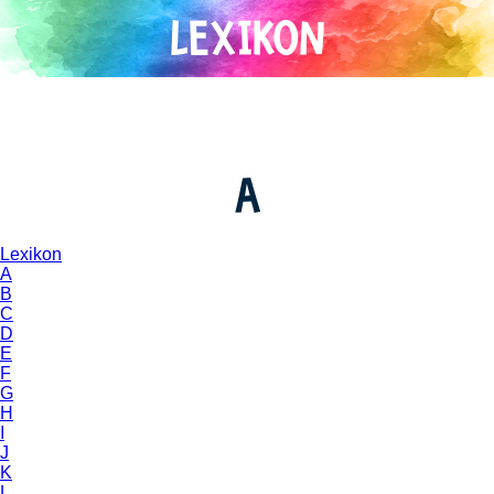
Direkt
zum
Inhalt
A
Lexikon
A
B
C
D
E
F
G
H
I
J
K
L