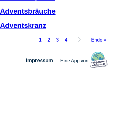
Adventsbräuche
Adventskranz
Aktuelle
Page
Page
Page
Letzte
1
2
3
4
Ende »
Seite
Seite
Seitennummerierung
Impressum
Eine App von