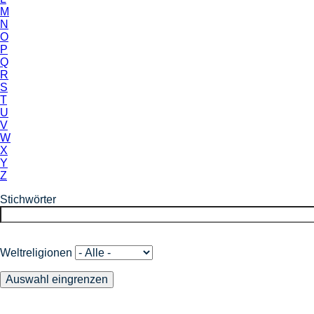
M
N
O
P
Q
R
S
T
U
V
W
X
Y
Z
Stichwörter
Weltreligionen