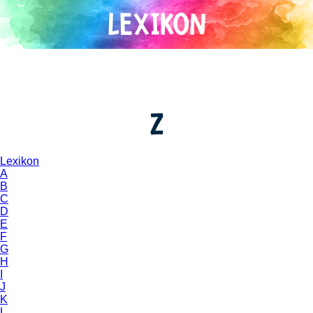
Direkt
zum
Inhalt
Z
Lexikon
A
B
C
D
E
F
G
H
I
J
K
L