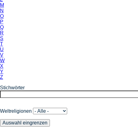
M
N
O
P
Q
R
S
T
U
V
W
X
Y
Z
Stichwörter
Weltreligionen