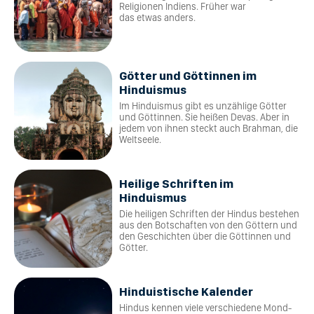
Religionen Indiens. Früher war
das etwas anders.
Götter und Göttinnen im
Hinduismus
Im Hinduismus gibt es unzählige Götter
und Göttinnen. Sie heißen Devas. Aber in
jedem von ihnen steckt auch Brahman, die
Weltseele.
Heilige Schriften im
Hinduismus
Die heiligen Schriften der Hindus bestehen
aus den Botschaften von den Göttern und
den Geschichten über die Göttinnen und
Götter.
Hinduistische Kalender
Hindus kennen viele verschiedene Mond-