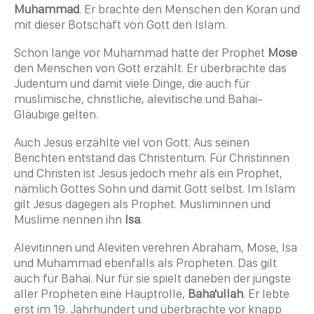
Muhammad
. Er brachte den Menschen den Koran und
mit dieser Botschaft von Gott den
Islam
.
Schon lange vor
Muhammad
hatte der Prophet
Mose
den Menschen von Gott erzählt. Er überbrachte das
Judentum
und damit viele Dinge, die auch für
muslimische, christliche, alevitische und
Bahai
-
Gläubige gelten.
Auch Jesus erzählte viel von Gott. Aus seinen
Berichten entstand das
Christentum
. Für Christinnen
und
Christen
ist Jesus jedoch mehr als ein Prophet,
nämlich Gottes Sohn und damit Gott selbst. Im
Islam
gilt Jesus dagegen als Prophet. Musliminnen und
Muslime nennen ihn
Isa
.
Alevitinnen und Aleviten verehren
Abraham
,
Mose
, Isa
und
Muhammad
ebenfalls als Propheten. Das gilt
auch für
Bahai
. Nur für sie spielt daneben der jüngste
aller Propheten eine Hauptrolle,
Baha'ullah
. Er lebte
erst im 19. Jahrhundert und überbrachte vor knapp