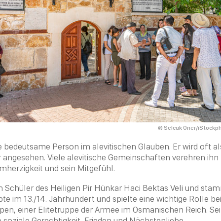
© Selcuk Oner/iStockp
e bedeutsame Person im alevitischen Glauben. Er wird oft als 
r angesehen. Viele alevitische Gemeinschaften verehren ihn 
mherzigkeit und sein Mitgefühl.
n Schüler des Heiligen
Pir Hünkar Haci Bektas Veli
und stam
ebte im 13./14. Jahrhundert und spielte eine wichtige Rolle b
pen, einer Elitetruppe der Armee im Osmanischen Reich. Se
soziale Gerechtigkeit,
Frieden
und
Nächstenliebe
.