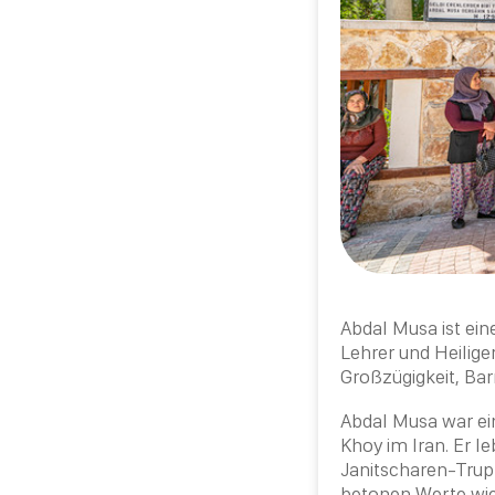
Abdal
Musa
ist ein
Lehrer und Heilige
Großzügigkeit, Bar
Abdal
Musa
war ei
Khoy im Iran. Er l
Janitscharen-Trup
betonen Werte wie 