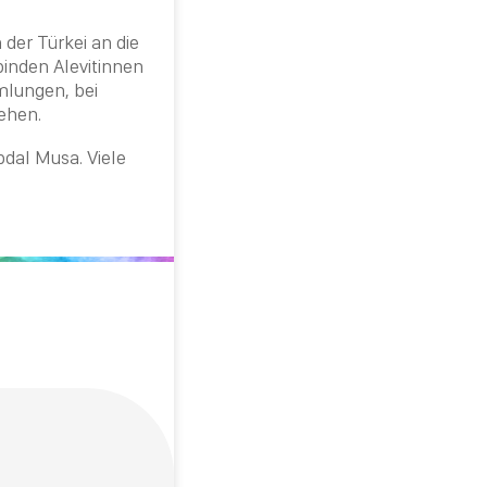
der Türkei an die
binden Alevitinnen
mlungen, bei
ehen.
bdal
Musa
. Viele