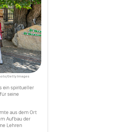
hoto/Getty Images
ein spiritueller
für seine
mte aus dem Ort
eim Aufbau der
ine Lehren