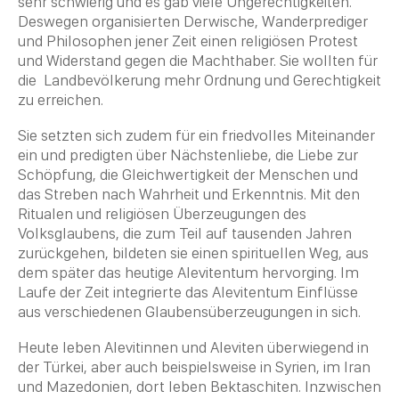
sehr schwierig und es gab viele Ungerechtigkeiten.
Deswegen organisierten Derwische, Wanderprediger
und Philosophen jener
Zeit
einen religiösen Protest
und Widerstand gegen die Machthaber. Sie wollten für
die Landbevölkerung mehr Ordnung und Gerechtigkeit
zu erreichen.
Sie setzten sich zudem für ein friedvolles Miteinander
ein und predigten über
Nächstenliebe
, die Liebe zur
Schöpfung, die Gleichwertigkeit der Menschen und
das Streben nach Wahrheit und Erkenntnis. Mit den
Ritualen und religiösen Überzeugungen des
Volksglaubens, die zum Teil auf tausenden Jahren
zurückgehen, bildeten sie einen spirituellen Weg, aus
dem später das heutige
Alevitentum
hervorging. Im
Laufe der
Zeit
integrierte das
Alevitentum
Einflüsse
aus verschiedenen Glaubensüberzeugungen in sich.
Heute leben Alevitinnen und Aleviten überwiegend in
der Türkei, aber auch beispielsweise in Syrien, im Iran
und Mazedonien, dort leben Bektaschiten. Inzwischen