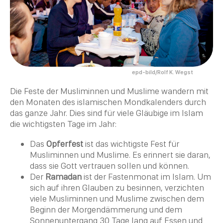
epd-bild/Rolf K. Wegst
Die Feste der Musliminnen und
Muslime
wandern mit
den Monaten des islamischen Mondkalenders durch
das ganze Jahr. Dies sind für viele Gläubige im Islam
die wichtigsten Tage im Jahr:
Das
Opferfest
ist das wichtigste Fest für
Musliminnen und
Muslime
. Es erinnert sie daran,
dass sie Gott vertrauen sollen und können.
Der
Ramadan
ist der Fastenmonat im Islam. Um
sich auf ihren Glauben zu besinnen, verzichten
viele Musliminnen und
Muslime
zwischen dem
Beginn der Morgendämmerung und dem
Sonnenuntergang 30 Tage lang auf Essen und