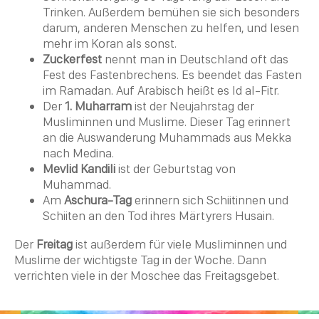
Trinken. Außerdem bemühen sie sich besonders
darum, anderen Menschen zu helfen, und lesen
mehr im
Koran
als sonst.
Zuckerfest
nennt man in Deutschland oft das
Fest des Fastenbrechens. Es beendet das Fasten
im
Ramadan
. Auf Arabisch heißt es
Id al-Fitr
.
Der
1. Muharram
ist der Neujahrstag der
Musliminnen und
Muslime
. Dieser Tag erinnert
an die Auswanderung Muhammads aus
Mekka
nach Medina.
Mevlid Kandili
ist der Geburtstag von
Muhammad.
Am
Aschura-Tag
erinnern sich Schiitinnen und
Schiiten an den Tod ihres Märtyrers Husain.
Der
Freitag
ist außerdem für viele Musliminnen und
Muslime
der wichtigste Tag in der Woche. Dann
verrichten viele in der
Moschee
das
Freitagsgebet
.