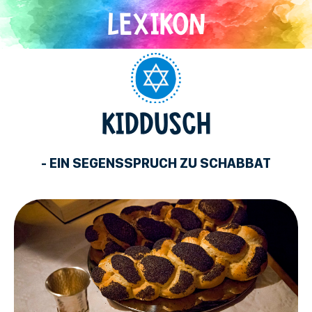
Direkt
zum
Inhalt
Judentum
KIDDUSCH
- EIN SEGENSSPRUCH ZU SCHABBAT