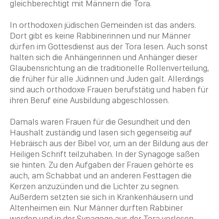
gleichberechtigt mit Männern die Tora.
In orthodoxen jüdischen Gemeinden ist das anders.
Dort gibt es keine Rabbinerinnen und nur Männer
dürfen im Gottesdienst aus der Tora lesen. Auch sonst
halten sich die Anhängerinnen und Anhänger dieser
Glaubensrichtung
an die traditionelle Rollenverteilung,
die früher für alle Jüdinnen und Juden galt.
Allerdings
sind auch orthodoxe Frauen berufstätig und haben für
ihren Beruf eine Ausbildung abgeschlossen.
Damals waren Frauen für die Gesundheit und den
Haushalt zuständig und lasen sich gegenseitig auf
Hebräisch
aus der
Bibel
vor, um an der Bildung aus der
Heiligen Schrift teilzuhaben. In der
Synagoge
saßen
sie hinten. Zu den Aufgaben der Frauen gehörte es
auch, am
Schabbat
und an anderen Festtagen die
Kerzen anzuzünden und die Lichter zu segnen.
Außerdem setzten sie sich in Krankenhäusern und
Altenheimen ein. Nur Männer durften
Rabbiner
werden und in der
Synagoge
aus der Tora vorlesen.