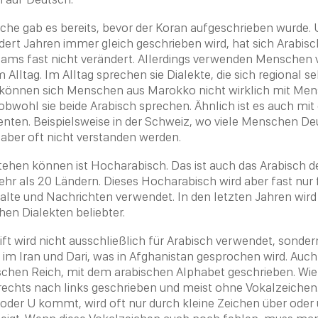
che gab es bereits, bevor der Koran aufgeschrieben wurde. 
ert Jahren immer gleich geschrieben wird, hat sich Arabisch
lams fast nicht verändert. Allerdings verwenden Menschen v
Alltag. Im Alltag sprechen sie Dialekte, die sich regional se
 können sich Menschen aus Marokko nicht wirklich mit Me
 obwohl sie beide Arabisch sprechen. Ähnlich ist es auch mi
enten. Beispielsweise in der Schweiz, wo viele Menschen D
 aber oft nicht verstanden werden.
tehen können ist Hocharabisch. Das ist auch das Arabisch 
hr als 20 Ländern. Dieses Hocharabisch wird aber fast nur 
nhalte und Nachrichten verwendet. In den letzten Jahren wird
chen Dialekten beliebter.
ift wird nicht ausschließlich für Arabisch verwendet, sonde
s im Iran und Dari, was in Afghanistan gesprochen wird. Auc
schen Reich, mit dem arabischen Alphabet geschrieben. Wi
 rechts nach links geschrieben und meist ohne Vokalzeiche
 oder U kommt, wird oft nur durch kleine Zeichen über oder