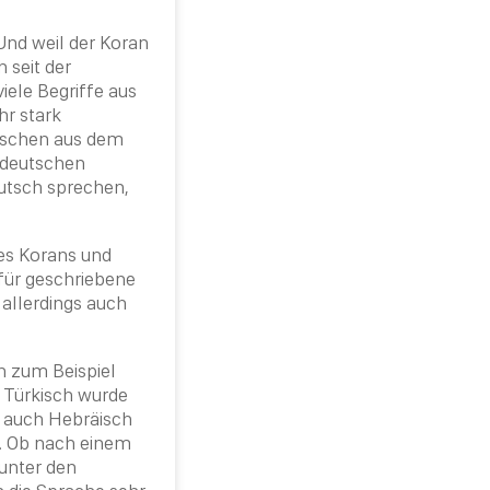
Und weil der Koran
 seit der
iele Begriffe aus
hr stark
nschen aus dem
t deutschen
eutsch sprechen,
des Korans und
für geschriebene
 allerdings auch
rn zum Beispiel
h Türkisch wurde
e auch
Hebräisch
n. Ob nach einem
 unter den