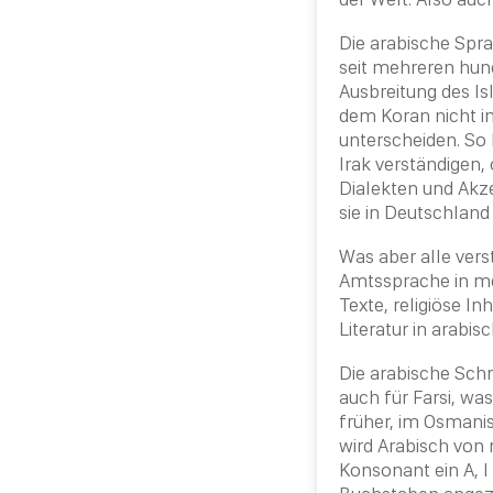
Die arabische Spra
seit mehreren hund
Ausbreitung des Is
dem Koran nicht im 
unterscheiden. So
Irak verständigen,
Dialekten und Akz
sie in Deutschland
Was aber alle vers
Amtssprache in me
Texte, religiöse I
Literatur in arabis
Die arabische Schr
auch für Farsi, wa
früher, im Osmani
wird Arabisch von
Konsonant ein A, I