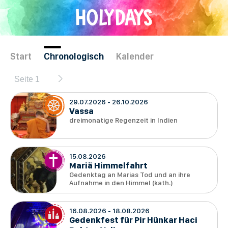
Direkt
HOLYDAYS
zum
Inhalt
Start
Chronologisch
Kalender
Seite 1
Seitennummerierung
29.07.2026
-
26.10.2026
Vassa
dreimonatige Regenzeit in Indien
15.08.2026
Mariä Himmelfahrt
Gedenktag an Marias Tod und an ihre
Aufnahme in den Himmel (kath.)
16.08.2026
-
18.08.2026
Gedenkfest für Pir Hünkar Haci