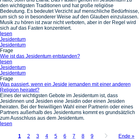
den wichtigsten Traditionen und hat große religiöse
Bedeutung. Es bedeutet Verzicht auf menschliche Bedürfnisse,
um sich so in besonderer Weise auf den Glauben einzulassen.
Musik zu hören ist zwar nicht verboten, aber in der Regel wird
sich auf das Fasten konzentriert.
lesen
Jesidentum
Jesidentum
Frage
Wie ist das Jesidentum entstanden?
lesen
Jesidentum
Jesidentum
Frage
Was passiert, wenn ein Jeside jemanden mit einer anderen
Religion heiratet?
Eines der wichtigsten Gebote im Jesidentum ist, dass
Jesidinnen und Jesiden eine Jesidin oder einen Jesiden
heiraten. Bei der freiwilligen Wahl einer Partnerin oder eines
Partners außerhalb des Jesidentums kommt es grundsätzlich
zum Ausschluss aus dem Jesidentum.
lesen
Aktuelle
Page
Page
Page
Page
Page
Page
Page
Page
Letzte
1
2
3
4
5
6
7
8
9
Ende »
Seite
Seite