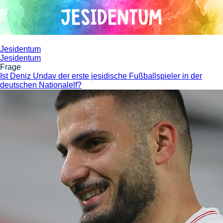
Direkt
JESIDENTUM
zum
Inhalt
Jesidentum
Jesidentum
Frage
Ist Deniz Undav der erste jesidische Fußballspieler in der
deutschen Nationalelf?