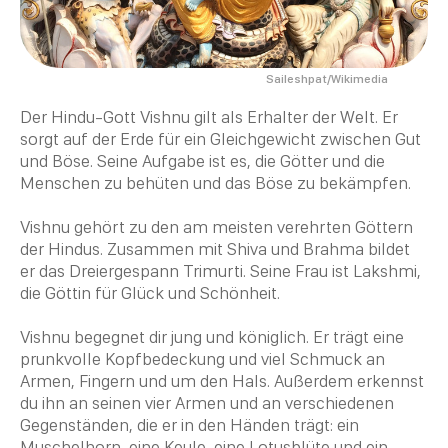
Saileshpat/Wikimedia
Der
Hindu
-Gott Vishnu gilt als Erhalter der Welt. Er
sorgt auf der Erde für ein Gleichgewicht zwischen Gut
und Böse. Seine Aufgabe ist es, die Götter und die
Menschen zu behüten und das Böse zu bekämpfen.
Vishnu gehört zu den am meisten verehrten Göttern
der Hindus. Zusammen mit
Shiva
und
Brahma
bildet
er das Dreiergespann Trimurti. Seine Frau ist
Lakshmi
,
die Göttin für Glück und Schönheit.
Vishnu begegnet dir jung und königlich. Er trägt eine
prunkvolle Kopfbedeckung und viel Schmuck an
Armen, Fingern und um den Hals. Außerdem erkennst
du ihn an seinen vier Armen und an verschiedenen
Gegenständen, die er in den Händen trägt: ein
Muschelhorn, eine Keule, eine Lotusblüte und ein