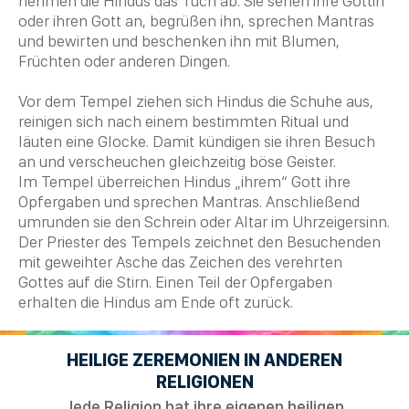
nehmen die Hindus das Tuch ab. Sie sehen ihre Göttin
oder ihren Gott an, begrüßen ihn, sprechen Mantras
und bewirten und beschenken ihn mit Blumen,
Früchten oder anderen Dingen.
Vor dem
Tempel
ziehen sich Hindus die Schuhe aus,
reinigen sich nach einem bestimmten
Ritual
und
läuten eine Glocke. Damit kündigen sie ihren Besuch
an und verscheuchen gleichzeitig böse Geister.
Im
Tempel
überreichen Hindus „ihrem“ Gott ihre
Opfergaben und sprechen Mantras. Anschließend
umrunden sie den Schrein oder
Altar
im Uhrzeigersinn.
Der Priester des Tempels zeichnet den Besuchenden
mit geweihter Asche das Zeichen des verehrten
Gottes auf die Stirn. Einen Teil der Opfergaben
erhalten die Hindus am Ende oft zurück.
HEILIGE ZEREMONIEN IN ANDEREN
RELIGIONEN
Jede Religion hat ihre eigenen heiligen