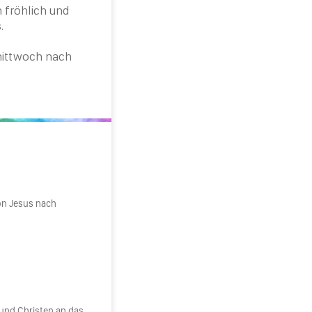
 fröhlich und
.
ittwoch
nach
on Jesus nach
 und Christen an das