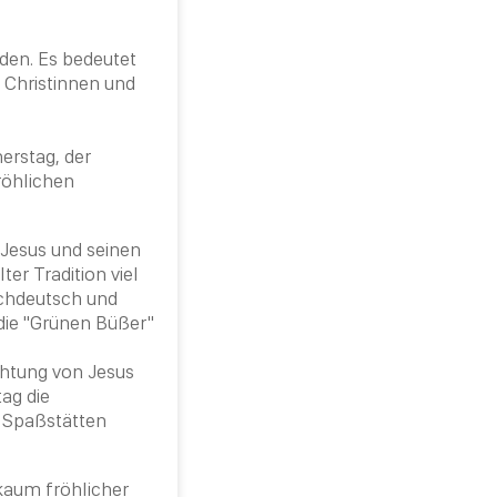
den. Es bedeutet
 Christinnen und
erstag
, der
röhlichen
Jesus und seinen
er Tradition viel
ochdeutsch und
die "Grünen Büßer"
ichtung von Jesus
tag
die
n Spaßstätten
kaum fröhlicher