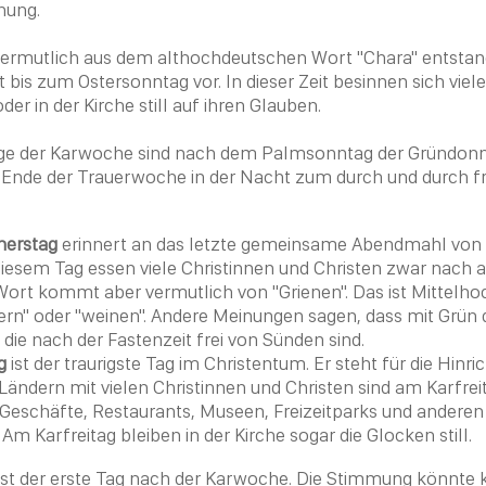
hung.
t vermutlich aus dem althochdeutschen Wort "Chara" entstan
ht bis zum
Ostersonntag
vor. In dieser
Zeit
besinnen sich viele
er in der Kirche still auf ihren Glauben.
age der Karwoche sind nach dem
Palmsonntag
der
Gründonn
Ende der Trauerwoche in der Nacht zum durch und durch f
nerstag
erinnert an das letzte gemeinsame
Abendmahl
von 
diesem Tag essen viele Christinnen und
Christen
zwar nach alt
Wort kommt aber vermutlich von "Grienen". Das ist Mittelh
rn" oder "weinen". Andere Meinungen sagen, dass mit Grün 
 die nach der Fastenzeit frei von Sünden sind.
g
ist der traurigste Tag im
Christentum
. Er steht für die Hinr
n Ländern mit vielen Christinnen und
Christen
sind am
Karfrei
 Geschäfte, Restaurants, Museen, Freizeitparks und andere
. Am
Karfreitag
bleiben in der Kirche sogar die Glocken still.
ist der erste Tag nach der Karwoche. Die Stimmung könnte 