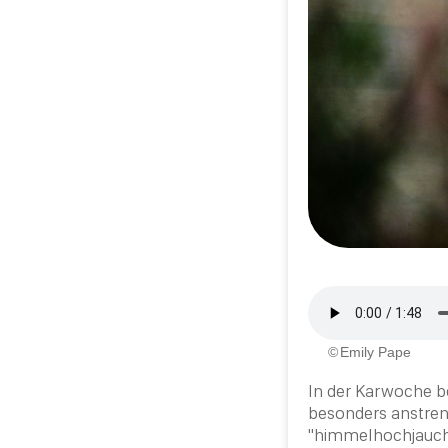
Emily Pape
In der Karwoche be
besonders anstreng
"himmelhochjauch