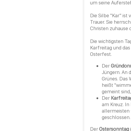
um seine Auferste
Die Silbe "Kar" is
Trauer. Sie herrsc
Christen
zuhause od
Die wichtigsten T
Karfreitag
und das 
Osterfest.
Der
Gründon
Jüngern. An 
Grünes. Das 
heißt "wimme
gemeint sind,
Der
Karfreita
am
Kreuz
. I
allermeisten
geschlossen
Der
Ostersonntag