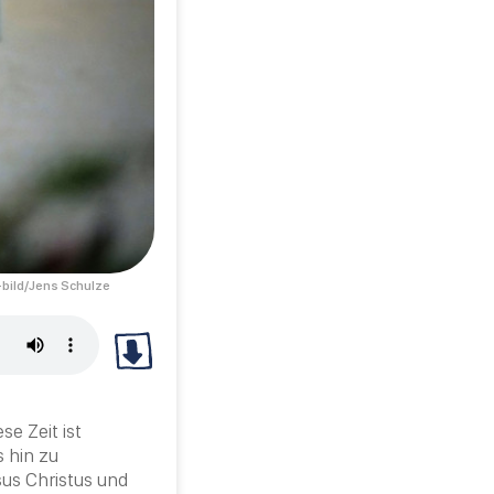
bild/Jens Schulze
iese
Zeit
ist
 hin zu
us Christus
und