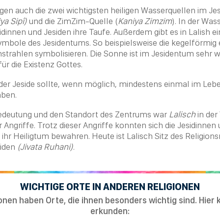
gen auch die zwei wichtigsten heiligen Wasserquellen im
Je
ya Sipî)
und die ZimZim-Quelle (
Kaniya Zimzim
). In der Was
sidinnen und Jesiden ihre
Taufe
. Außerdem gibt es in Lalish 
Symbole des Jesidentums. So beispielsweise die kegelförmi
strahlen symbolisieren. Die Sonne ist im
Jesidentum
sehr wi
ür die Existenz Gottes.
eder Jeside sollte, wenn möglich, mindestens einmal im Lebe
ben.
edeutung und den Standort des Zentrums war
Lalisch
in der
r Angriffe. Trotz dieser Angriffe konnten sich die Jesidinnen
 ihr Heiligtum bewahren. Heute ist
Lalisch
Sitz des Religions
iden
(Jivata Ruhani)
.
WICHTIGE ORTE IN ANDEREN RELIGIONEN
ionen haben Orte, die ihnen besonders wichtig sind. Hier k
erkunden: