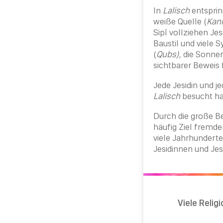
In
Lalisch
entsprin
weiße Quelle (
Kani
Sipî vollziehen Je
Baustil und viele 
(
Qubs),
die Sonnen
sichtbarer Beweis f
Jede Jesidin und j
Lalisch
besucht ha
Durch die große B
häufig Ziel fremde
viele Jahrhunderte
Jesidinnen und Jes
Viele Relig