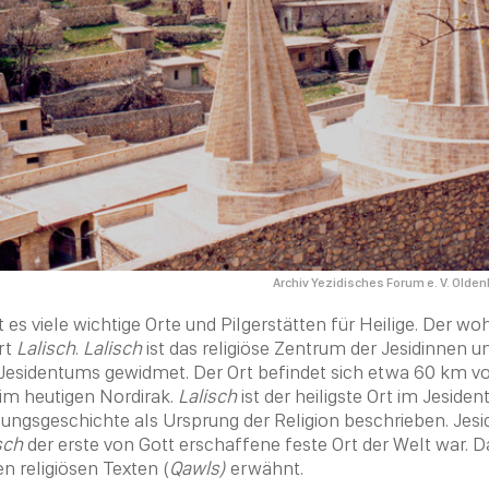
Archiv Yezidisches Forum e. V. Olde
t es viele wichtige Orte und Pilgerstätten für
Heilige
. Der wo
Ort
Lalisch
.
Lalisch
ist das religiöse Zentrum der Jesidinnen un
 Jesidentums gewidmet. Der Ort befindet sich etwa 60 km vo
im heutigen Nordirak.
Lalisch
ist der heiligste Ort im
Jesiden
fungsgeschichte als Ursprung der
Religion
beschrieben. Jesi
sch
der erste von Gott erschaffene feste Ort der Welt war. 
en religiösen Texten (
Qawls)
erwähnt.