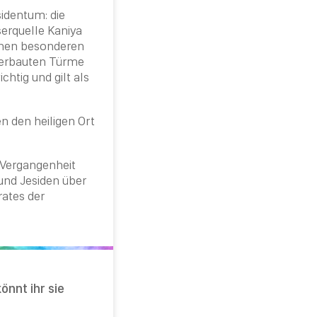
sidentum
: die
serquelle Kaniya
einen besonderen
g erbauten Türme
chtig und gilt als
n den heiligen Ort
 Vergangenheit
 und Jesiden über
rates der
önnt ihr sie