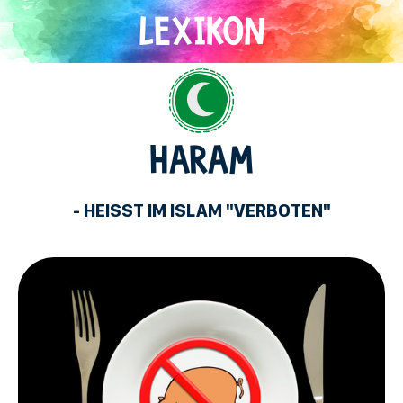
Direkt
zum
Inhalt
Islam
HARAM
- HEISST IM ISLAM "VERBOTEN"