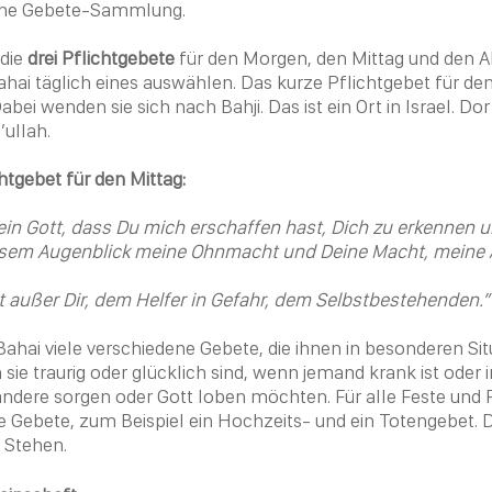
gene Gebete-Sammlung.
 die
drei Pflichtgebete
für den Morgen, den Mittag und den 
ahai
täglich eines auswählen. Das kurze Pflichtgebet für de
abei wenden sie sich nach
Bahji
. Das ist ein Ort in
Israel
. Dor
’ullah
.
htgebet für den Mittag:
ein Gott, dass Du mich erschaffen hast, Dich zu erkennen 
iesem Augenblick meine Ohnmacht und Deine Macht, meine
t außer Dir, dem Helfer in Gefahr, dem Selbstbestehenden.”
Bahai
viele verschiedene Gebete, die ihnen in besonderen Sit
sie traurig oder glücklich sind, wenn jemand krank ist oder
ndere sorgen oder Gott loben möchten. Für alle Feste und F
e Gebete, zum Beispiel ein Hochzeits- und ein Totengebet.
 Stehen.