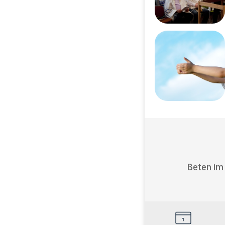
Beten im
HolyDays