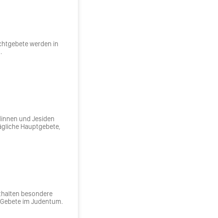
ichtgebete werden in
.
dinnen und Jesiden
ägliche Hauptgebete,
thalten besondere
e Gebete im Judentum.