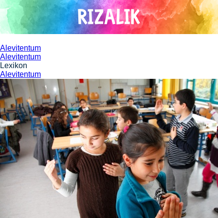
Direkt
RIZALIK
zum
Inhalt
Alevitentum
Alevitentum
Lexikon
Alevitentum