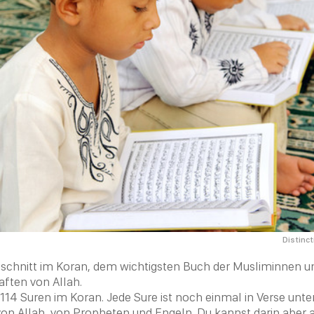
Distinct
bschnitt im
Koran
, dem wichtigsten Buch der Musliminnen 
haften von
Allah
.
 114 Suren im
Koran
. Jede Sure ist noch einmal in Verse unter
von
Allah
, von Propheten und Engeln. Du kannst darin aber