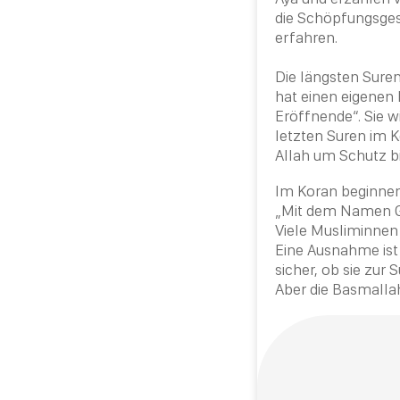
die Schöpfungsges
erfahren.
Die längsten Suren
hat einen eigenen 
Eröffnende“. Sie w
letzten Suren im
K
Allah
um Schutz bi
Im
Koran
beginnen
„Mit dem Namen Go
Viele Musliminne
Eine Ausnahme ist 
sicher, ob sie zur 
Aber die
Basmalla