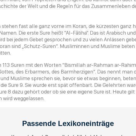
chichte der Welt und die Regeln für das Zusammenleben 
 stehen fast alle ganz vorne im
Koran
, die kürzesten ganz h
Namen. Die erste Sure heißt "Al-F
ā
tiha". Das ist Arabisch un
ird bei jedem Gebet gesprochen und zu vielen Anlässen gebe
oran
sind „Schutz-Suren“. Musliminnen und
Muslime
beten 
tten.
 113 Suren mit den Worten "Bismillah ar-Rahman ar-Rahim"
ttes, des Erbarmers, des Barmherzigen“. Das nennt man 
n und
Muslime
sprechen sie, bevor sie etwas beginnen, beten
die Sure 9. Sie wurde erst spät offenbart. Die Gelehrten war
Sure 8 dazu gehört oder ob sie eine eigene Sure ist. Heute gilt 
h
wird weggelassen.
Passende Lexikoneinträge