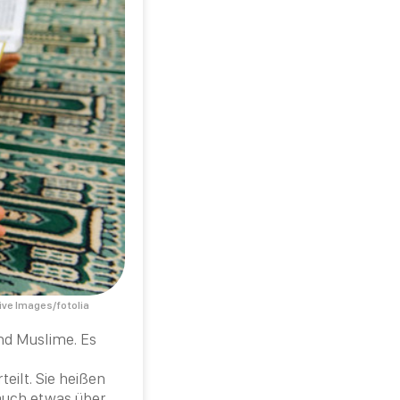
ive Images/fotolia
und
Muslime
. Es
teilt. Sie heißen
 auch etwas über