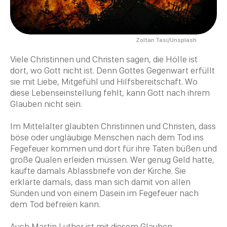
Zoltan Tasi/Unsplash
Viele Christinnen und
Christen
sagen, die Hölle ist
dort, wo Gott nicht ist. Denn Gottes Gegenwart erfüllt
sie mit Liebe, Mitgefühl und Hilfsbereitschaft. Wo
diese Lebenseinstellung fehlt, kann Gott nach ihrem
Glauben nicht sein.
Im Mittelalter glaubten Christinnen und
Christen
, dass
böse oder ungläubige Menschen nach dem
Tod
ins
Fegefeuer kommen und dort für ihre Taten büßen und
große Qualen erleiden müssen. Wer genug Geld hatte,
kaufte damals Ablassbriefe von der Kirche. Sie
erklärte damals, dass man sich damit von allen
Sünden und von einem Dasein im Fegefeuer nach
dem
Tod
befreien kann.
Auch
Martin Luther
ist mit diesem Glauben