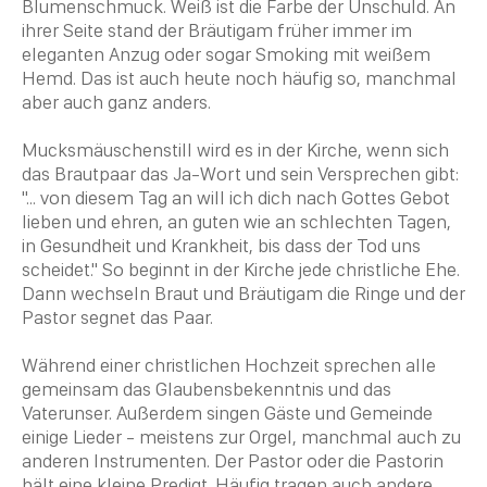
Blumenschmuck. Weiß ist die Farbe der Unschuld. An
ihrer Seite stand der Bräutigam früher immer im
eleganten Anzug oder sogar Smoking mit weißem
Hemd. Das ist auch heute noch häufig so, manchmal
aber auch ganz anders.
Mucksmäuschenstill wird es in der Kirche, wenn sich
das Brautpaar das Ja-Wort und sein Versprechen gibt:
"... von diesem Tag an will ich dich nach Gottes Gebot
lieben und ehren, an guten wie an schlechten Tagen,
in Gesundheit und Krankheit, bis dass der
Tod
uns
scheidet." So beginnt in der Kirche jede christliche Ehe.
Dann wechseln Braut und Bräutigam die Ringe und der
Pastor segnet das Paar.
Während einer christlichen Hochzeit sprechen alle
gemeinsam das Glaubensbekenntnis und das
Vaterunser
. Außerdem singen Gäste und Gemeinde
einige Lieder - meistens zur
Orgel
, manchmal auch zu
anderen Instrumenten. Der Pastor oder die Pastorin
hält eine kleine Predigt. Häufig tragen auch andere