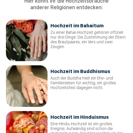
Hier könnt ihr die Hochzeitsbräuche
anderer Religionen entdecken:
Hochzeit im Bahaitum
Zu einer Bahai-Hochzeit gehören offiziell
nur drei Dinge: Die Zustimmung der Eltern
des Brautpaares, ein Vers und zwei
Zeugen.
Hochzeit im Buddhismus
Auch der Buddha hielt ein Ehe- und
Familienleben für wichtig, ein großes
Hochzeitsfest dagegen nicht.
Hochzeit im Hinduismus
Eine Hindu-Hochzeit ist ein großes
Ereignis. Aufwändig sind schon die