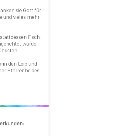
anken sie Gott für
se und vieles mehr
stattdessen Fisch.
ngerichtet wurde.
Christen
.
rin den Leib und
 der
Pfarrer
beides
e erkunden: