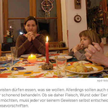
epd-bil
risten
dürfen essen, was sie wollen. Allerdings sollen auch s
schonend behandeln. Ob sie daher Fleisch, Wurst oder Eier
 möchten, muss jeder vor seinem Gewissen selbst entscheide
eisevorschriften.