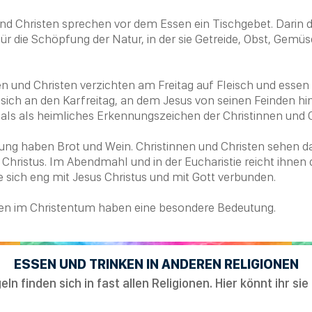
und
Christen
sprechen vor dem Essen ein Tischgebet. Darin d
für die Schöpfung der Natur, in der sie Getreide, Obst, Gemü
en und
Christen
verzichten am Freitag auf Fleisch und essen 
 sich an den
Karfreitag
, an dem Jesus von seinen Feinden hi
mals als heimliches Erkennungszeichen der Christinnen und
ung haben Brot und Wein. Christinnen und
Christen
sehen da
 Christus
. Im
Abendmahl
und in der
Eucharistie
reicht ihnen
e sich eng mit
Jesus Christus
und mit Gott verbunden.
sen im
Christentum
haben eine besondere Bedeutung.
ESSEN UND TRINKEN IN ANDEREN RELIGIONEN
ln finden sich in fast allen Religionen. Hier könnt ihr si