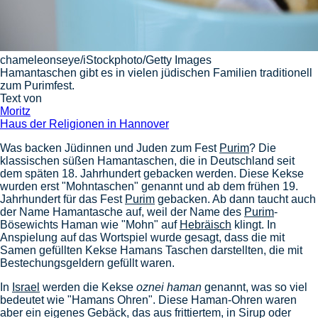
chameleonseye/iStockphoto/Getty Images
Hamantaschen gibt es in vielen jüdischen Familien traditionell
zum Purimfest.
Text von
Moritz
Haus der Religionen in Hannover
Was backen Jüdinnen und Juden zum Fest
Purim
? Die
klassischen süßen Hamantaschen, die in Deutschland seit
dem späten 18. Jahrhundert gebacken werden. Diese Kekse
wurden erst "Mohntaschen" genannt und ab dem frühen 19.
Jahrhundert für das Fest
Purim
gebacken. Ab dann taucht auch
der Name Hamantasche auf, weil der Name des
Purim
-
Bösewichts Haman wie "Mohn" auf
Hebräisch
klingt. In
Anspielung auf das Wortspiel wurde gesagt, dass die mit
Samen gefüllten Kekse Hamans Taschen darstellten, die mit
Bestechungsgeldern gefüllt waren.
In
Israel
werden die Kekse
oznei haman
genannt, was so viel
bedeutet wie "Hamans Ohren". Diese Haman-Ohren waren
aber ein eigenes Gebäck, das aus frittiertem, in Sirup oder