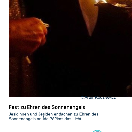
Artur Rodziewicz
Fest zu Ehren des Sonnenengels
Jesidinnen und Jesiden entfachen zu Ehren des
Sonnenengels an Îda ?ê?ims das Licht.