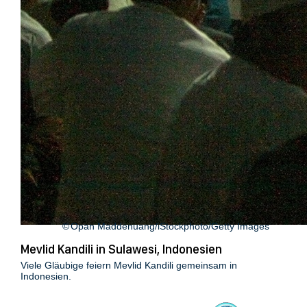
Opan Maddenuang/iStockphoto/Getty Images
Mevlid Kandili in Sulawesi, Indonesien
Viele Gläubige feiern Mevlid Kandili gemeinsam in
Indonesien.