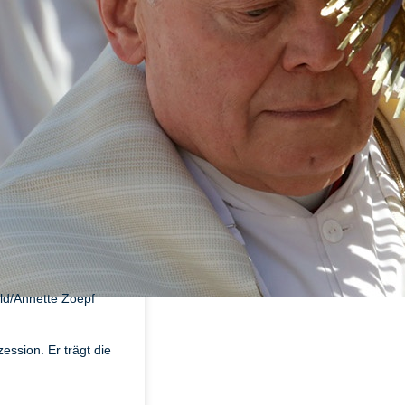
ld/Annette Zoepf
ssion. Er trägt die