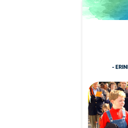
Direkt
zum
Inhalt
- ERI