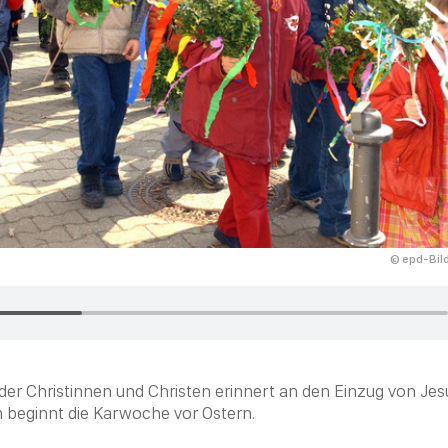
© epd-Bild
er Christinnen und
Christen
erinnert an den Einzug von Je
 beginnt die
Karwoche
vor
Ostern
.