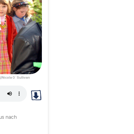
/Nicola O`Sullivan
sus nach