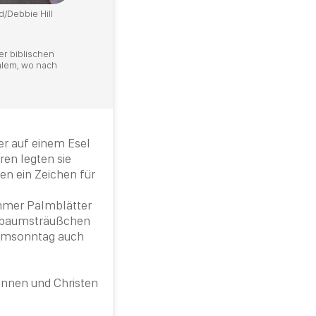
d/Debbie Hill
er biblischen
salem, wo nach
er auf einem Esel
ren legten sie
en ein Zeichen für
mer Palmblätter
chsbaumsträußchen
lmsonntag auch
tinnen und
Christen