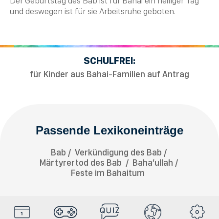
Der Geburtstag des Bab ist für
Bahai
ein heiliger Tag
und deswegen ist für sie Arbeitsruhe geboten.
SCHULFREI:
für Kinder aus Bahai-Familien auf Antrag
Passende Lexikoneinträge
Bab
Verkündigung des Bab
Märtyrertod des Bab
Baha’ullah
Feste im Bahaitum
HolyDays