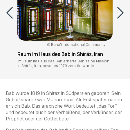
Bahá’í International Community
Raum im Haus des Bab in Shíráz, Iran
Im Raum im Haus des Bab erklärte Bab seine Mission
in Shíráz, Iran, bevor es 1979 zerstört wurde.
Bab
wurde 1819 in Shiraz in Südpersien geboren. Sein
Geburtsname war
Muhammad
-Ali. Erst später nannte
er sich
Bab
. Das arabische Wort bedeutet „das Tor“
und bedeutet auch der Verheißene, der Verkünder, der
Prophet
oder der Gottesbote.